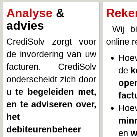
Analyse
&
Reke
advies
Wij bi
CrediSolv zorgt voor
online r
de invordering van uw
Hoev
facturen. CrediSolv
de
k
onderscheidt zich door
ope
u
te begeleiden met,
fact
en te adviseren over,
Hoev
het
minn
debiteurenbeheer
en
w