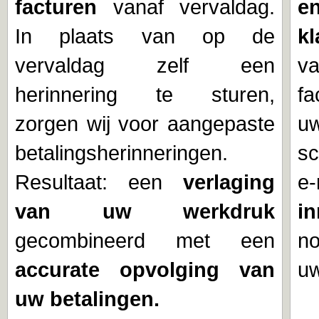
facturen
vanaf vervaldag.
e
In plaats van op de
kl
vervaldag zelf een
v
herinnering te sturen,
fa
zorgen wij voor aangepaste
u
betalingsherinneringen.
sc
Resultaat: een
verlaging
e-
van uw werkdruk
i
gecombineerd met een
n
accurate opvolging van
u
uw betalingen.