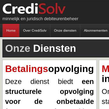
minnelijk en juridisch debiteurenbeheer
Home
Over CrediSolv
Onze diensten
Abonnementen
Onze
Diensten
Betalings
opvolging
M
i
Deze dienst biedt
een
structurele opvolging
On
voor de onbetaalde
st