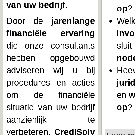
van uw bedrijf.
op
?
Door de
jarenlange
Wel
financiële ervaring
inv
die onze consultants
sluit
hebben opgebouwd
nod
adviseren wij u bij
Hoev
procedures en acties
juri
om de financiële
en
w
situatie van uw bedrijf
op
?
aanzienlijk te
verbeteren.
CrediSolv